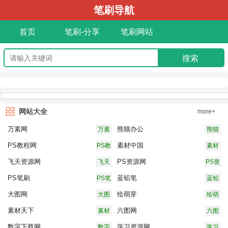
笔刷导航
首页
笔刷-分享
笔刷网站
网站大全
more+
万素网
熊猫办公
万素
熊猫
网
办公
PS教程网
素材中国
PS教
素材
程网
中国
飞天资源网
PS资源网
飞天
PS资
资源
源网
PS笔刷
蓝铅笔
PS笔
蓝铅
网
刷
笔
大图网
绘萌芽
大图
绘萌
网
芽
素材天下
六图网
素材
六图
天下
网
数字下载网
学习资源网
数字
学习