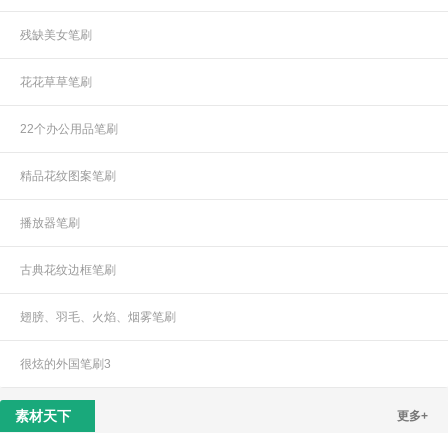
残缺美女笔刷
花花草草笔刷
22个办公用品笔刷
精品花纹图案笔刷
播放器笔刷
古典花纹边框笔刷
翅膀、羽毛、火焰、烟雾笔刷
很炫的外国笔刷3
素材天下
更多+