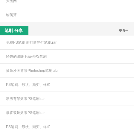
大图网
绘萌芽
笔刷-分享
更多+
免费PS笔刷 射灯聚光灯笔刷.rar
经典的眼睫毛系列PS笔刷
抽象沙画背景Photoshop笔刷.abr
PS笔刷、形状、渐变、样式
喷溅背景效果PS笔刷.rar
烟雾装饰效果PS笔刷.rar
PS笔刷、形状、渐变、样式