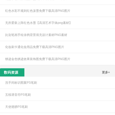
红色水彩不规则红色泼墨免费下载高清PNG图片
无所爱新上阵红色水墨【高清艺术字体png素材】
比划笔画手绘涂鸦背景填充设计素材PNG素材
化妆刷卡通化妆用品免费下载高清PNG图片
锈迹金色锈迹效果装饰图免费下载高清PNG图片
数码资源
更多+
洗手间标识图案PS笔刷
五线谱音符PS笔刷
天使翅膀PS笔刷