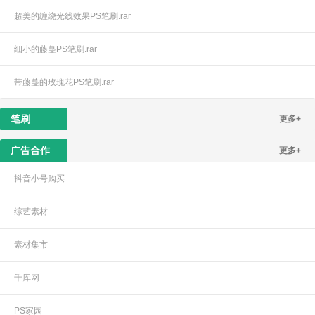
超美的缠绕光线效果PS笔刷.rar
细小的藤蔓PS笔刷.rar
带藤蔓的玫瑰花PS笔刷.rar
笔刷
更多+
广告合作
更多+
抖音小号购买
综艺素材
素材集市
千库网
PS家园