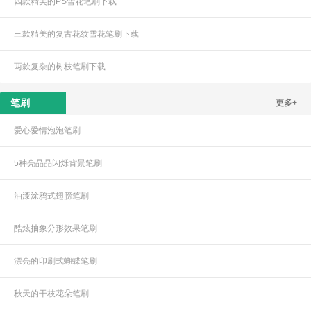
四款精美的PS雪花笔刷下载
三款精美的复古花纹雪花笔刷下载
两款复杂的树枝笔刷下载
笔刷
更多+
爱心爱情泡泡笔刷
5种亮晶晶闪烁背景笔刷
油漆涂鸦式翅膀笔刷
酷炫抽象分形效果笔刷
漂亮的印刷式蝴蝶笔刷
秋天的干枝花朵笔刷