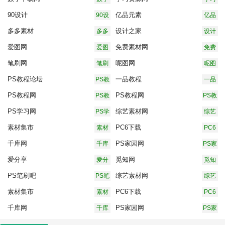
下载
资源
90设计
亿品元素
90设
亿品
网
网
计
元素
多多素材
设计之家
多多
设计
素材
之家
爱图网
免费素材网
爱图
免费
网
素材
笔刷网
呢图网
笔刷
呢图
网
网
网
PS教程论坛
一品教程
PS教
一品
程论
教程
PS教程网
PS教程网
PS教
PS教
坛
程网
程网
PS学习网
综艺素材网
PS学
综艺
习网
素材
素材集市
PC6下载
素材
PC6
网
集市
下载
千库网
PS家园网
千库
PS家
网
园网
爱分享
觅知网
爱分
觅知
享
网
PS笔刷吧
综艺素材网
PS笔
综艺
刷吧
素材
素材集市
PC6下载
素材
PC6
网
集市
下载
千库网
PS家园网
千库
PS家
网
园网