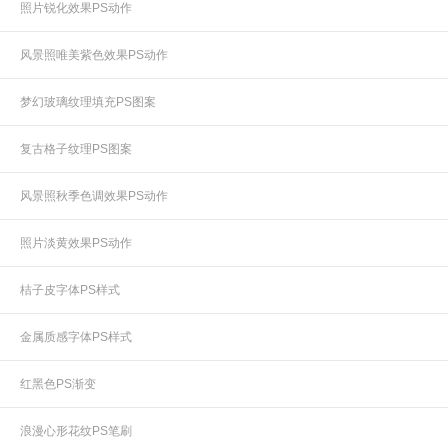
照片锐化效果PS动作
风景照唯美紫色效果PS动作
梦幻玻璃纹理填充PS图案
复古格子纹理PS图案
风景照秋季色调效果PS动作
照片淡黄效果PS动作
桔子皮字体PS样式
金属质感字体PS样式
红黑色PS渐变
浪漫心形花纹PS笔刷