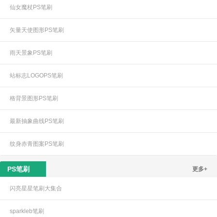
仙女魔杖PS笔刷
矢量天使图形PS笔刷
雨天景象PS笔刷
站标志LOGOPS笔刷
格背景图形PS笔刷
最新抽象曲线PS笔刷
纹身赤青图案PS笔刷
PS笔刷
更多+
闪亮星星笔刷大集合
sparkleb笔刷