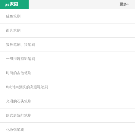
ps家园
更多+
鲸鱼笔刷
面具笔刷
狐狸笔刷、狼笔刷
一组街舞剪影笔刷
时尚的吉他笔刷
8款时尚漂亮的高跟鞋笔刷
光滑的石头笔刷
欧式庭院灯笔刷
化妆镜笔刷