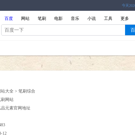
百度
网站
笔刷
电影
音乐
小说
工具
更多
网站大全 > 笔刷综合
笔刷网站
亿品元素官网地址
483
8-12