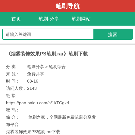
笔刷导航
首页
笔刷-分享
笔刷网站
《烟雾装饰效果PS笔刷.rar》笔刷下载
分 类 :
笔刷分享 > 笔刷综合
来 源 :
免费共享
时 间 :
08-16
访问人数 :
2143
链 接 :
https://pan.baidu.com/s/1kTCgxrL
密 码 :
简 介 :
笔刷之家，全网最新免费笔刷分享发
布平台
烟雾装饰效果PS笔刷.rar下载