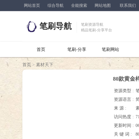
网站首页
综合导航
全能搜索
网站地图
联系我们
笔刷导航
笔刷资源导航
精品笔刷-分享平台
首页
笔刷-分享
笔刷网站
首页
>
素材天下
80款黄金
资源类型 :
资源语言 :
来 源 :
访问热度 :
7
更新时间 :
0
关 键 词 :