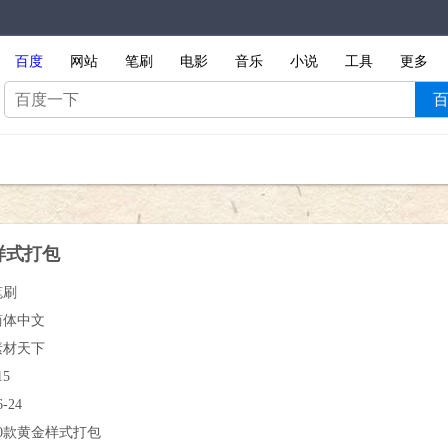
百度
网站
笔刷
电影
音乐
小说
工具
更多
样式打包
笔刷
简体中文
素材天下
15
6-24
80款黄金样式打包