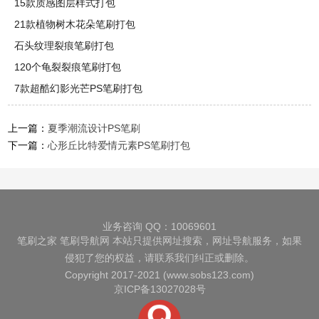
15款质感图层样式打包
21款植物树木花朵笔刷打包
石头纹理裂痕笔刷打包
120个龟裂裂痕笔刷打包
7款超酷幻影光芒PS笔刷打包
上一篇：
夏季潮流设计PS笔刷
下一篇：
心形丘比特爱情元素PS笔刷打包
业务咨询 QQ：10069601
笔刷之家
笔刷导航网
本站只提供网址搜索，网址导航服务，如果
侵犯了您的权益，请联系我们纠正或删除。
Copyright 2017-2021 (www.sobs123.com)
京ICP备13027028号