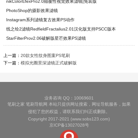
nikColorEfexPro2.0颠覆性视觉效果滤镜|免装版
PhotoShop的摄影效果滤镜
Instagram系列滤镜复古效果PS动作
线之绘2滤镜RedfieldFractalius2.01汉化版支持PSCC版本
StarFilterProv2.06破解版星芒效果PS滤镜
上一篇：
20款女性纹身图案PS笔刷
下一篇：
模拟光圈景深滤镜正式破解版
业务咨询 QQ：10069601
笔刷之家
笔刷导航网
本站只提供网址搜索，网址导航服务，如果
侵犯了您的权益，请联系我们纠正或删除。
Copyright 2017-2021 (www.sobs123.com)
京ICP备13027028号