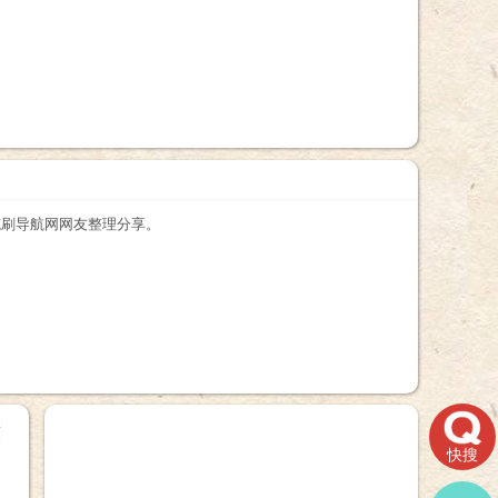
果PS滤镜笔刷下载
1.0由笔刷导航网网友整理分享。
+
快搜