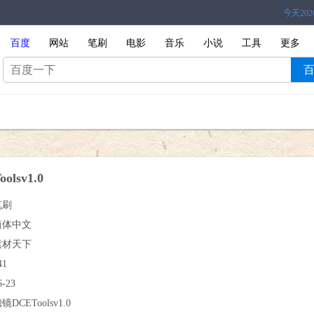
百度
网站
笔刷
电影
音乐
小说
工具
更多
lsv1.0
笔刷
简体中文
素材天下
41
6-23
镜DCEToolsv1.0