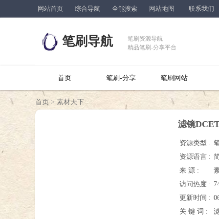
网站首页
综合导航
全能搜索
网站地图
联系我们
笔刷导航
笔刷资源导航
精品笔刷-分享平台
首页
笔刷-分享
笔刷网站
首页
>
素材天下
滤镜DCEToo
资源类型 :
资源语言 :
来 源 :
访问热度 :
7
更新时间 :
0
关 键 词 :
滤