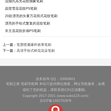
流烟式高光花纹抽象笔刷
晶莹雪花花纹PS笔刷
20款漂亮的矢量万花筒式花纹笔刷
漂亮的手绘式繁复的花纹笔刷
非主流花纹折扇PS笔刷
上一篇：
笔墨喷溅爆炸效果笔刷
下一篇：
高清手绘式鲜花花朵笔刷
业务咨询 QQ：10069601
笔刷之家
笔刷导航网
本站只提供网址搜索，网址导航服务，如果
侵犯了您的权益，请联系我们纠正或删除。
Copyright 2017-2021 (www.sobs123.com)
京ICP备13027028号