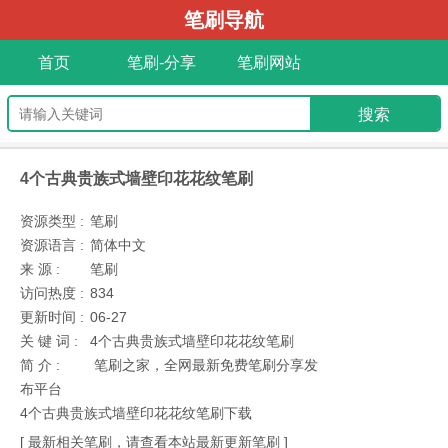
笔刷导航
首页
笔刷-分享
笔刷网站
4个古典贵族式墙壁印花花纹笔刷
资源类型 :
笔刷
资源语言 :
简体中文
来 源 :
笔刷
访问热度 :
834
更新时间 :
06-27
关 键 词 :
4个古典贵族式墙壁印花花纹笔刷
简 介 :
笔刷之家，全网最新免费笔刷分享发
布平台
4个古典贵族式墙壁印花花纹笔刷下载
[ 最新相关笔刷，请查看本站最新更新笔刷 ]