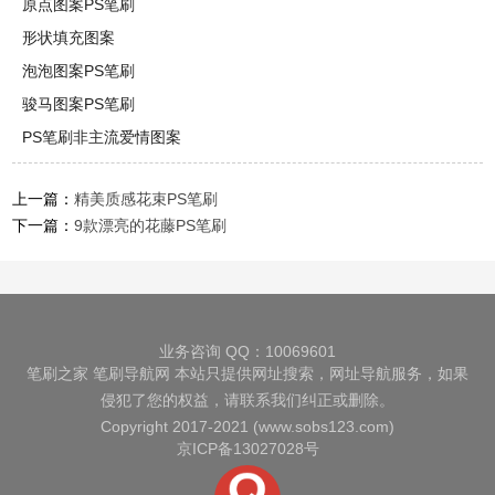
原点图案PS笔刷
形状填充图案
泡泡图案PS笔刷
骏马图案PS笔刷
PS笔刷非主流爱情图案
上一篇：
精美质感花束PS笔刷
下一篇：
9款漂亮的花藤PS笔刷
业务咨询 QQ：10069601
笔刷之家
笔刷导航网
本站只提供网址搜索，网址导航服务，如果
侵犯了您的权益，请联系我们纠正或删除。
Copyright 2017-2021 (www.sobs123.com)
京ICP备13027028号