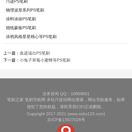
污迹PS笔刷
物理波形系列PS笔刷
涂料涂抹PS笔刷
细线蒙板PS笔刷
涂鸦风格星星桃心等PS笔刷
上一篇：
血迹溢出PS笔刷
下一篇：
小兔子草莓小蜜蜂等PS笔刷
业务咨询 QQ：10069601
笔刷之家
笔刷导航网
本站只提供网址搜索，网址导航服务，如果
侵犯了您的权益，请联系我们纠正或删除。
Copyright 2017-2021 (www.sobs123.com)
京ICP备13027028号