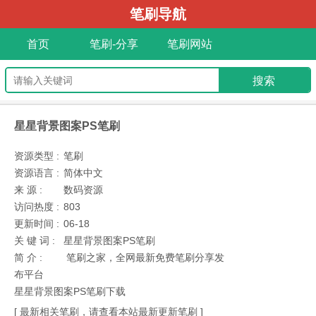
笔刷导航
首页
笔刷-分享
笔刷网站
星星背景图案PS笔刷
资源类型 :
笔刷
资源语言 :
简体中文
来 源 :
数码资源
访问热度 :
803
更新时间 :
06-18
关 键 词 :
星星背景图案PS笔刷
简 介 :
笔刷之家，全网最新免费笔刷分享发
布平台
星星背景图案PS笔刷下载
[ 最新相关笔刷，请查看本站最新更新笔刷 ]