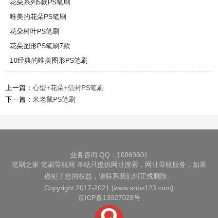
花朵系列5款PS笔刷
唯美的花朵PS笔刷
花朵树叶PS笔刷
花朵图形PS笔刷7款
10经典的唯美图形PS笔刷
上一篇：
心型+花朵+信封PS笔刷
下一篇：
米老鼠PS笔刷
业务咨询 QQ：10069601
笔刷之家
笔刷导航网
本站只提供网址搜索，网址导航服务，如果
侵犯了您的权益，请联系我们纠正或删除。
Copyright 2017-2021 (www.sobs123.com)
京ICP备13027028号