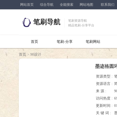
网站首页
综合导航
全能搜索
网站地图
联系我们
笔刷导航
笔刷资源导航
精品笔刷-分享平台
首页
笔刷-分享
笔刷网站
首页
>
90设计
墨迹格圆环
资源类型 :
资源语言 :
来 源 :
9
访问热度 :
6
更新时间 :
0
关 键 词 :