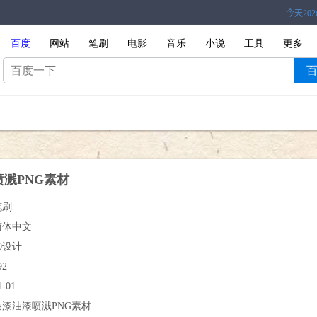
百度
网站
笔刷
电影
音乐
小说
工具
更多
溅PNG素材
笔刷
简体中文
0设计
92
1-01
油漆油漆喷溅PNG素材