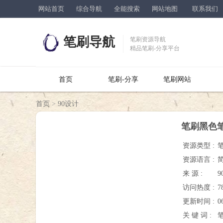
网站首页
综合导航
全能搜索
网站地图
联系我们
笔刷导航
笔刷资源导航
精品笔刷-分享平台
首页
笔刷-分享
笔刷网站
首页
>
90设计
笔刷黑色
资源类型 :
资源语言 :
来 源 :
9
访问热度 :
7
更新时间 :
0
关 键 词 :