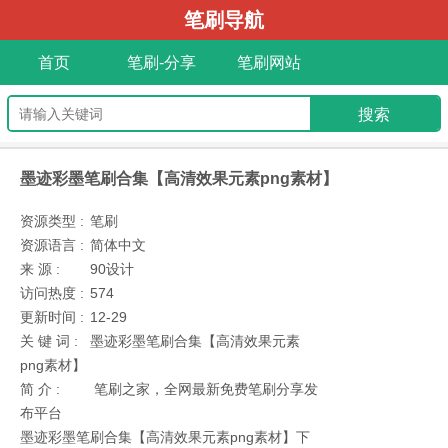
笔刷导航
首页
笔刷-分享
笔刷网站
墨迹彩墨笔刷合集【高清效果元素png素材】
资源类型 :
笔刷
资源语言 :
简体中文
来 源 :
90设计
访问热度 :
574
更新时间 :
12-29
关 键 词 :
墨迹彩墨笔刷合集【高清效果元素
png素材】
简 介 :
笔刷之家，全网最新免费笔刷分享发
布平台
墨迹彩墨笔刷合集【高清效果元素png素材】下