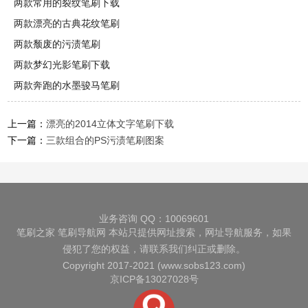
两款常用的裂纹笔刷下载
两款漂亮的古典花纹笔刷
两款颓废的污渍笔刷
两款梦幻光影笔刷下载
两款奔跑的水墨骏马笔刷
上一篇：
漂亮的2014立体文字笔刷下载
下一篇：
三款组合的PS污渍笔刷图案
业务咨询 QQ：10069601
笔刷之家
笔刷导航网
本站只提供网址搜索，网址导航服务，如果
侵犯了您的权益，请联系我们纠正或删除。
Copyright 2017-2021 (www.sobs123.com)
京ICP备13027028号