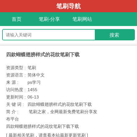
笔刷导航
首页
笔刷-分享
笔刷网站
四款蝴蝶翅膀样式的花纹笔刷下载
资源类型 :
笔刷
资源语言 :
简体中文
来 源 :
ps学习
访问热度 :
1455
更新时间 :
06-13
关 键 词 :
四款蝴蝶翅膀样式的花纹笔刷下载
简 介 :
笔刷之家，全网最新免费笔刷分享发
布平台
四款蝴蝶翅膀样式的花纹笔刷下载下载
[ 最新相关笔刷，请查看本站最新更新笔刷 ]