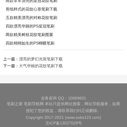
两款非常漂亮的皇冠花纹笔刷
剪纸样式的花纹心形笔刷下载
五款精美漂亮的对称花纹笔刷
四款漂亮华丽的PS皇冠笔刷
两款精美树枝花纹笔刷图案
四款栩栩如生的PS蝴蝶笔刷
上一篇：
漂亮的梦幻光斑笔刷下载
下一篇：
大气华丽的花纹笔刷下载
业务咨询 QQ：10069601
笔刷之家
笔刷导航网
本站只提供网址搜索，网址导航服务，如果
侵犯了您的权益，请联系我们纠正或删除。
Copyright 2017-2021 (www.sobs123.com)
京ICP备13027028号