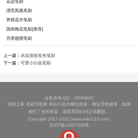
花边笔刷
漂亮凤凰笔刷
养殖花卉笔刷
国画梅花笔刷[推荐]
另类翅膀笔刷
上一篇：
水晶项链发夹笔刷
下一篇：
可爱小白鼠笔刷
业务咨询 QQ：10069601
笔刷之家
笔刷导航网
本站只提供网址搜索，网址导航服务，如果
侵犯了您的权益，请联系我们纠正或删除。
Copyright 2017-2021 (www.sobs123.com)
京ICP备13027028号